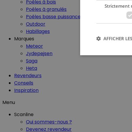
Poêles à bois
Strictement 
Poêles à granulés
Poêles basse puissance
Outdoor
Habillages
Marques
AFFICHER LES
Meteor
Jydepejsen
Saga
Heta
Revendeurs
Les cookies stricteme
Conseils
la gestion des compte
Inspiration
Nom
Menu
CookieScriptConse
Scanline
Qui sommes-nous ?
Devenez revendeur