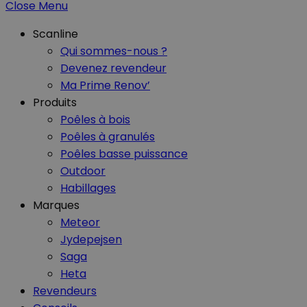
Close Menu
Scanline
Qui sommes-nous ?
Devenez revendeur
Ma Prime Renov’
Produits
Poêles à bois
Poêles à granulés
Poêles basse puissance
Outdoor
Habillages
Marques
Meteor
Jydepejsen
Saga
Heta
Revendeurs