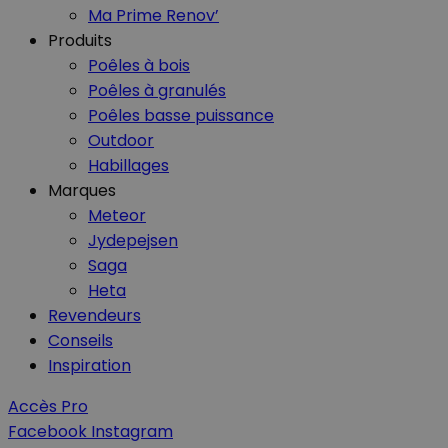
Ma Prime Renov’
Produits
Nom
Nom
Poêles à bois
Poêles à granulés
_ga_GLPHX22TNK
VISITOR_INFO1_LIV
Poêles basse puissance
_ga
Outdoor
__Secure-YNID
Habillages
Marques
Meteor
Jydepejsen
__Secure-
Saga
ROLLOUT_TOKEN
Heta
Revendeurs
Conseils
YSC
Inspiration
Accès Pro
Facebook
Instagram