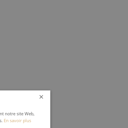
×
ant notre site Web,
s.
En savoir plus