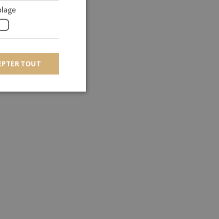
blage
EPTER TOUT
 des utilisateurs et
aires.
om pour mémoriser les
 de cookies. Il est
t.com fonctionne