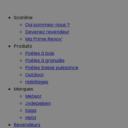
Scanline
Qui sommes-nous ?
Devenez revendeur
Ma Prime Renov’
Produits
Poêles à bois
Poêles à granulés
Poêles basse puissance
Outdoor
Habillages
Marques
Meteor
Jydepejsen
Saga
Heta
Revendeurs