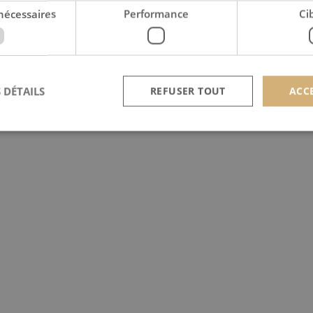
nécessaires
Performance
Ci
 DÉTAILS
REFUSER TOUT
ACC
Strictement nécessaires
Performance
Ciblage
nt nécessaires habilitent des fonctionnalités de base du site Web telles que la connexion
s. Le site Web ne peut pas être utilisé correctement sans les cookies strictement nécess
Provider /
Expiration
Description
Domaine
nt
4
Ce cookie est utilisé par le service Cookie-Script.c
CookieScript
semaines
préférences de consentement des visiteurs en matière
scan-line.fr
2 jours
nécessaire que la bannière de cookies Cookie-Scrip
correctement.