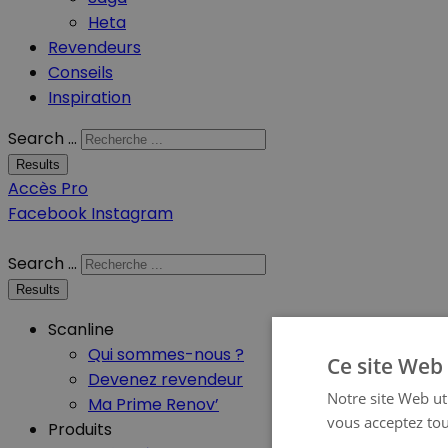
Heta
Revendeurs
Conseils
Inspiration
Search ...
Results
Accès Pro
Facebook
Instagram
Search ...
Results
Scanline
Qui sommes-nous ?
Ce site Web 
Devenez revendeur
Notre site Web uti
Ma Prime Renov’
vous acceptez tou
Produits