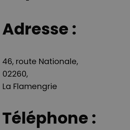
mois
cookie est
intégrées dan
LLC
associé à
les sites; il pe
.scan-
Google
également
line.fr
Universal
déterminer si 
Analytics -
visiteur du sit
Adresse :
qui est une
utilise la
mise à jour
nouvelle ou
importante
l'ancienne
du service
version de
d'analyse le
l'interface
plus
Youtube.
couramment
utilisé de
__Secure-YNID
.youtube.com
5 mois 4
Denne cookie
Google. Ce
semaines
benyttes til at
cookie est
46, route Nationale,
tildele den
utilisé pour
besøgende et
distinguer les
unikt,
utilisateurs
02260,
anonymiseret
uniques en
bruger-ID
attribuant un
(YNID). Formå
numéro
er at registrer
La Flamengrie
généré
brugerens
aléatoirement
adfærd og
comme
præferencer p
identifiant
tværs af besø
client. Il est
for at kunne
inclus dans
levere målrett
Téléphone :
chaque
indhold,
demande de
tilpasse
page d'un site
annoncering
et utilisé pour
samt føre
calculer les
statistik over