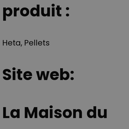
videoafspille
produit :
ikke pludselig
ændrer sig,
mens de
befinder sig p
siden.
YSC
Session
Ce cookie est
Google LLC
défini par
.youtube.com
YouTube pou
Heta
,
Pellets
suivre les vue
des vidéos
intégrées.
Site web:
La Maison du