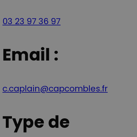
données de
hjemmesiden
visiteur, de
brug. Præfiks
session et de
__Secure- sikre
campagne
at cookiens
03 23 97 36 97
pour les
data kun
rapports
overføres via
d'analyse du
sikker og
site.
krypteret
HTTPS-
forbindelse.
Email :
__Secure-
.youtube.com
5 mois 4
Denne cookie
ROLLOUT_TOKEN
semaines
bruges af
YouTube og
Google til at
håndtere
eksperimenter
A/B-tests og
gradvis
udrulning af
c.caplain@capcombles.fr
nye funktione
("feature
rollouts").
Cookien sikrer
at en bruger f
en stabil og
Type de
ensartet
oplevelse und
en testperiod
så brugerflad
eller
funktionerne 