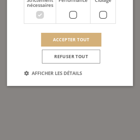
Strictement
Performance
Ciblage
nécessaires
ACCEPTER TOUT
REFUSER TOUT
AFFICHER LES DÉTAILS
Strictement nécessaires
Performance
Ciblage
Les cookies strictement nécessaires habilitent des
fonctionnalités de base du site Web telles que la
connexion des utilisateurs et la gestion des comptes.
Le site Web ne peut pas être utilisé correctement
sans les cookies strictement nécessaires.