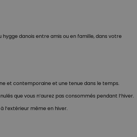
at de la session.
ace des préférences
 les sites; il peut
 nouvelle ou
 qui est une mise à
 hygge danois entre amis ou en famille, dans votre
lisé de Google. Ce
n attribuant un
t unikt,
t inclus dans
rere brugerens
les données de
e levere målrettet
yse du site.
ver hjemmesidens
n overføres via en
ndtere
e funktioner
en stabil og ensartet
derne et contemporaine et une tenue dans le temps.
r funktionerne i
befinder sig på
granulés que vous n’aurez pas consommés pendant l’hiver.
es des vidéos
 à l’extérieur même en hiver.