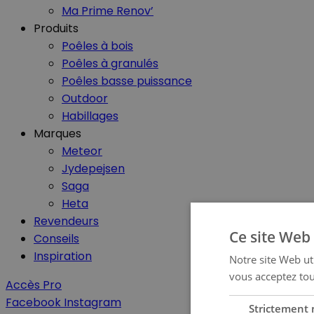
Ma Prime Renov’
Produits
Poêles à bois
Poêles à granulés
Poêles basse puissance
Outdoor
Habillages
Marques
Meteor
Jydepejsen
Saga
Heta
Revendeurs
Ce site Web 
Conseils
Inspiration
Notre site Web uti
vous acceptez tou
Accès Pro
Facebook
Instagram
Strictement 