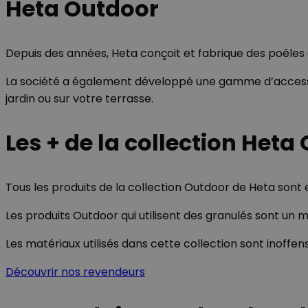
Heta Outdoor
Nom
Nom
_ga_GLPHX22TNK
VISITOR_INFO1_LIV
Depuis des années, Heta conçoit et fabrique des poêles à
_ga
La société a également développé une gamme d’accessoir
__Secure-YNID
jardin ou sur votre terrasse.
Les + de la collection Heta
__Secure-
ROLLOUT_TOKEN
Tous les produits de la collection Outdoor de Heta sont 
Les produits Outdoor qui utilisent des granulés sont un
YSC
Les matériaux utilisés dans cette collection sont inoffen
Découvrir nos revendeurs