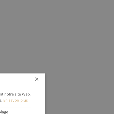
×
ant notre site Web,
s.
En savoir plus
blage