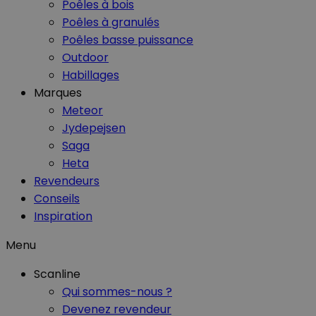
Poêles à bois
Poêles à granulés
Poêles basse puissance
Outdoor
Habillages
Marques
Meteor
Jydepejsen
Saga
Heta
Revendeurs
Conseils
Inspiration
Menu
Scanline
Qui sommes-nous ?
Devenez revendeur