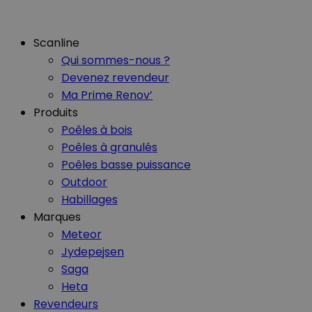
Scanline
Qui sommes-nous ?
Devenez revendeur
Ma Prime Renov’
Produits
Poêles à bois
Poêles à granulés
Poêles basse puissance
Outdoor
Habillages
Marques
Meteor
Jydepejsen
Saga
Heta
Revendeurs