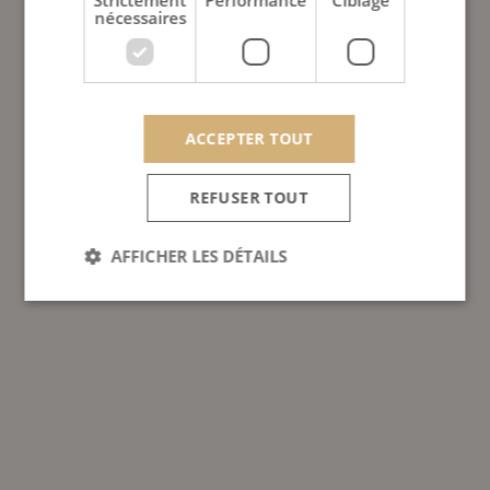
Strictement
Performance
Ciblage
nécessaires
ACCEPTER TOUT
REFUSER TOUT
AFFICHER LES DÉTAILS
Strictement nécessaires
Performance
Ciblage
Les cookies strictement nécessaires habilitent des
fonctionnalités de base du site Web telles que la
connexion des utilisateurs et la gestion des comptes.
Le site Web ne peut pas être utilisé correctement
sans les cookies strictement nécessaires.