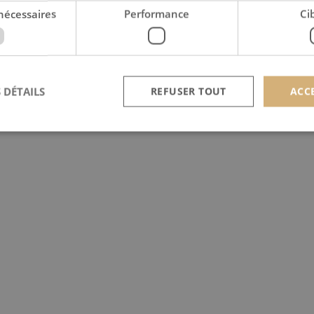
nécessaires
Performance
Ci
 DÉTAILS
REFUSER TOUT
ACC
Strictement nécessaires
Performance
Ciblage
nt nécessaires habilitent des fonctionnalités de base du site Web telles que la connexion
s. Le site Web ne peut pas être utilisé correctement sans les cookies strictement nécess
Provider /
Expiration
Description
Domaine
nt
4
Ce cookie est utilisé par le service Cookie-Script.c
CookieScript
semaines
préférences de consentement des visiteurs en matière
scan-line.fr
2 jours
nécessaire que la bannière de cookies Cookie-Scrip
correctement.