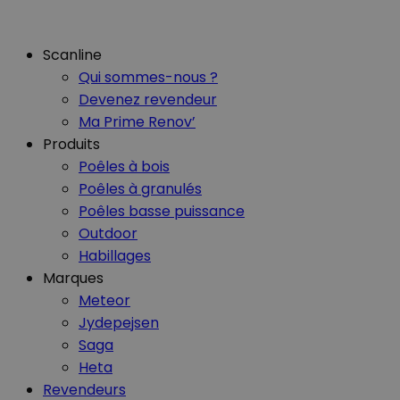
Scanline
Qui sommes-nous ?
Devenez revendeur
Ma Prime Renov’
Produits
Poêles à bois
Poêles à granulés
Poêles basse puissance
Outdoor
Habillages
Marques
Meteor
Jydepejsen
Saga
Heta
Revendeurs