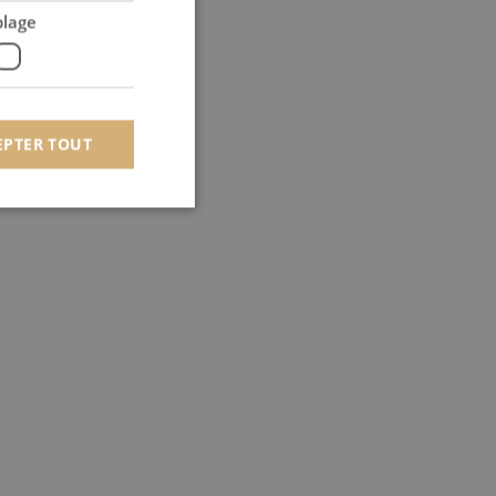
blage
EPTER TOUT
 des utilisateurs et
aires.
om pour mémoriser les
 de cookies. Il est
t.com fonctionne