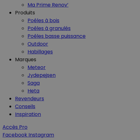
Ma Prime Renov’
Produits
Nom
Nom
Poêles à bois
Poêles à granulés
_ga_GLPHX22TNK
VISITOR_INFO1_LIV
Poêles basse puissance
_ga
Outdoor
__Secure-YNID
Habillages
Marques
Meteor
Jydepejsen
__Secure-
Saga
ROLLOUT_TOKEN
Heta
Revendeurs
Conseils
YSC
Inspiration
Accès Pro
Facebook
Instagram