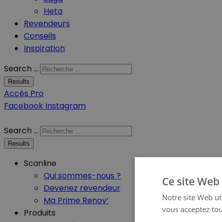
Heta
Revendeurs
Conseils
Inspiration
Search ...
Results
Accès Pro
Facebook
Instagram
Search ...
Results
Scanline
Qui sommes-nous ?
Ce site Web 
Devenez revendeur
Notre site Web uti
Ma Prime Renov’
vous acceptez tou
Produits