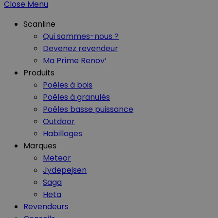
Close Menu
Scanline
Qui sommes-nous ?
Devenez revendeur
Ma Prime Renov’
Produits
Poêles à bois
Poêles à granulés
Poêles basse puissance
Outdoor
Habillages
Marques
Meteor
Jydepejsen
Saga
Heta
Revendeurs