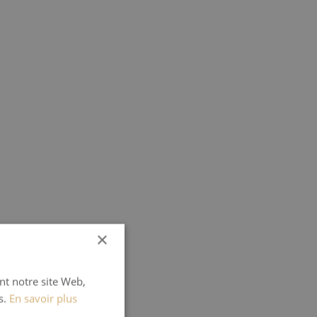
×
ant notre site Web,
s.
En savoir plus