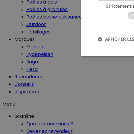
Poêles à bois
Strictement 
Poêles à granulés
Poêles basse puissance
Outdoor
Habillages
Marques
AFFICHER LES
Meteor
Jydepejsen
Saga
Heta
Revendeurs
Les cookies stricteme
Conseils
la gestion des compte
Inspiration
Nom
Menu
CookieScriptConse
Scanline
Qui sommes-nous ?
Devenez revendeur