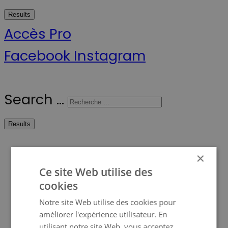
Results
Accès Pro
Facebook
Instagram
Search ...
Results
Scanline
×
Ce site Web utilise des
Qui sommes-nous ?
cookies
Devenez revendeur
Notre site Web utilise des cookies pour
améliorer l'expérience utilisateur. En
Ma Prime Renov’
utilisant notre site Web, vous acceptez