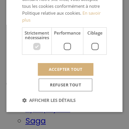
tous les cookies conformément à notre
Produits
Politique relative aux cookies.
En savoir
Poêles à bois
plus
Poêles à granulés
Strictement
Performance
Ciblage
nécessaires
Poêles basse puissance
Outdoor
Habillages
ACCEPTER TOUT
Marques
REFUSER TOUT
Meteor
AFFICHER LES DÉTAILS
Jydepejsen
Saga
Strictement nécessaires
Performance