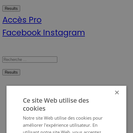
...
Results
Accès Pro
Facebook
Instagram
Search
...
Results
Scanline
×
Ce site Web utilise des
Qui sommes-nous ?
cookies
Devenez revendeur
Notre site Web utilise des cookies pour
améliorer l'expérience utilisateur. En
Ma Prime Renov’
utilisant notre site Web, vous acceptez