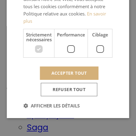
tous les cookies conformément à notre
Produits
Politique relative aux cookies.
En savoir
Poêles à bois
plus
Poêles à granulés
Strictement
Performance
Ciblage
nécessaires
Poêles basse puissance
Outdoor
Habillages
ACCEPTER TOUT
Marques
REFUSER TOUT
Meteor
AFFICHER LES DÉTAILS
Jydepejsen
Saga
Strictement nécessaires
Performance