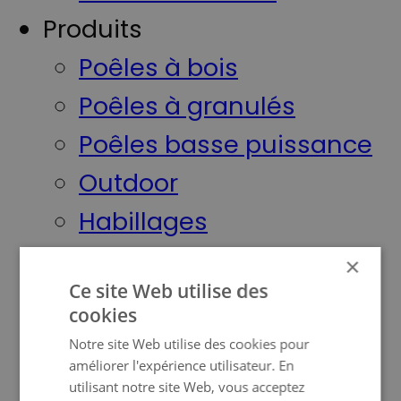
Produits
Poêles à bois
Poêles à granulés
Poêles basse puissance
Outdoor
Habillages
Marques
×
Ce site Web utilise des
Meteor
cookies
Jydepejsen
Notre site Web utilise des cookies pour
améliorer l'expérience utilisateur. En
Saga
utilisant notre site Web, vous acceptez