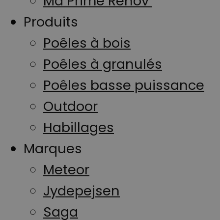
Ma Prime Renov’
YouTube pou
suivre les vue
Produits
des vidéos
intégrées.
Poêles à bois
Poêles à granulés
Poêles basse puissance
Outdoor
Habillages
Marques
Meteor
Jydepejsen
Saga