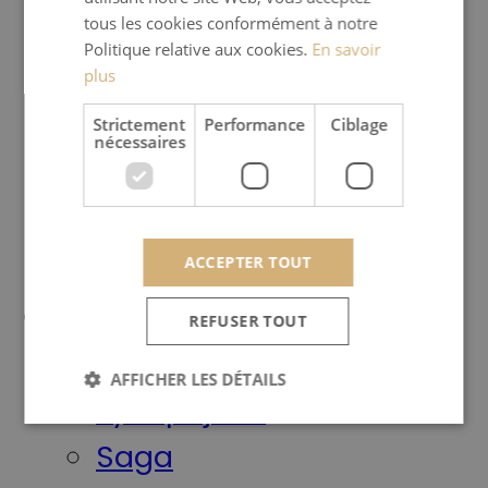
tous les cookies conformément à notre
Produits
Politique relative aux cookies.
En savoir
Poêles à bois
plus
Poêles à granulés
Strictement
Performance
Ciblage
nécessaires
Poêles basse puissance
Outdoor
Habillages
ACCEPTER TOUT
Marques
REFUSER TOUT
Meteor
AFFICHER LES DÉTAILS
Jydepejsen
Saga
Strictement nécessaires
Performance