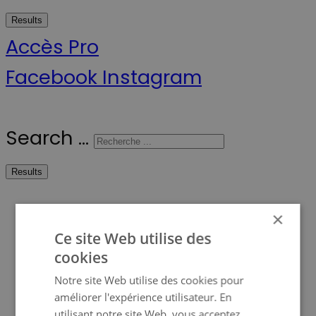
Results
Accès Pro
Facebook
Instagram
Search ...
Results
Scanline
×
Ce site Web utilise des
Qui sommes-nous ?
cookies
Devenez revendeur
Notre site Web utilise des cookies pour
améliorer l'expérience utilisateur. En
Ma Prime Renov’
utilisant notre site Web, vous acceptez