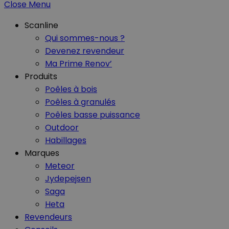
Close Menu
Scanline
Qui sommes-nous ?
Devenez revendeur
Ma Prime Renov’
Produits
Poêles à bois
Poêles à granulés
Poêles basse puissance
Outdoor
Habillages
Marques
Meteor
Jydepejsen
Saga
Heta
Revendeurs