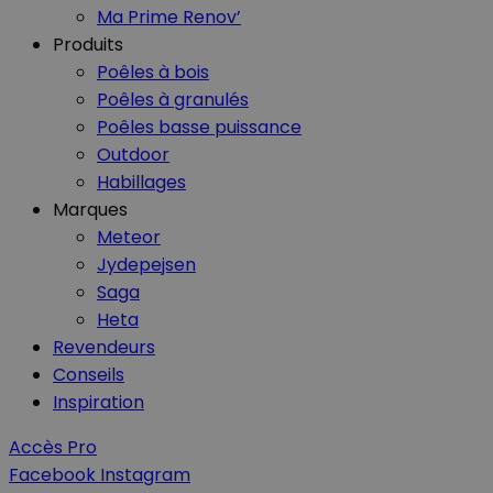
Ma Prime Renov’
Produits
Nom
Nom
Poêles à bois
Poêles à granulés
_ga_GLPHX22TNK
VISITOR_INFO1_LIV
Poêles basse puissance
_ga
Outdoor
__Secure-YNID
Habillages
Marques
Meteor
Jydepejsen
__Secure-
Saga
ROLLOUT_TOKEN
Heta
Revendeurs
Conseils
YSC
Inspiration
Accès Pro
Facebook
Instagram