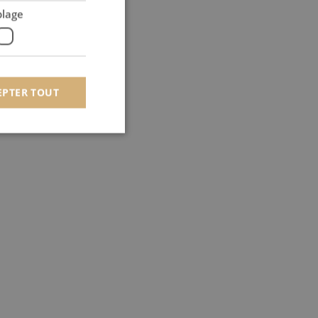
blage
EPTER TOUT
 des utilisateurs et
aires.
om pour mémoriser les
 de cookies. Il est
t.com fonctionne