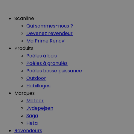
Scanline
Qui sommes-nous ?
Devenez revendeur
Ma Prime Renov’
Produits
Poêles à bois
Poêles à granulés
Poêles basse puissance
Outdoor
Habillages
Marques
Meteor
Jydepejsen
Saga
Heta
Revendeurs