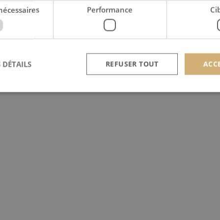
nécessaires
Performance
Ci
 DÉTAILS
REFUSER TOUT
ACC
Strictement nécessaires
Performance
Ciblage
nt nécessaires habilitent des fonctionnalités de base du site Web telles que la connexion
s. Le site Web ne peut pas être utilisé correctement sans les cookies strictement nécess
Provider /
Expiration
Description
Domaine
nt
4
Ce cookie est utilisé par le service Cookie-Script.c
CookieScript
semaines
préférences de consentement des visiteurs en matière
scan-line.fr
2 jours
nécessaire que la bannière de cookies Cookie-Scrip
correctement.