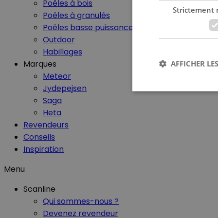
Poêles à bois
Strictement 
Poêles à granulés
Poêles basse puissance
Outdoor
Habillages
Marques
AFFICHER LES
Meteor
Jydepejsen
Saga
Heta
Revendeurs
Les cookies stricteme
Conseils
la gestion des compte
Inspiration
Nom
Menu
CookieScriptConse
Scanline
Qui sommes-nous ?
Devenez revendeur