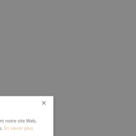
×
ant notre site Web,
s.
En savoir plus