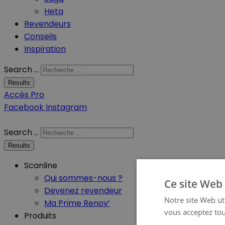
Heta
Revendeurs
Conseils
Inspiration
Search ...
Results
Accès Pro
Facebook
Instagram
Search ...
Results
Scanline
Qui sommes-nous ?
Ce site Web 
Devenez revendeur
Notre site Web uti
Ma Prime Renov’
vous acceptez tou
Produits