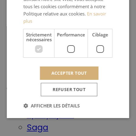
tous les cookies conformément à notre
Produits
Politique relative aux cookies.
En savoir
Poêles à bois
plus
Poêles à granulés
Strictement
Performance
Ciblage
nécessaires
Poêles basse puissance
Outdoor
Habillages
ACCEPTER TOUT
Marques
REFUSER TOUT
Meteor
AFFICHER LES DÉTAILS
Jydepejsen
Saga
Strictement nécessaires
Performance