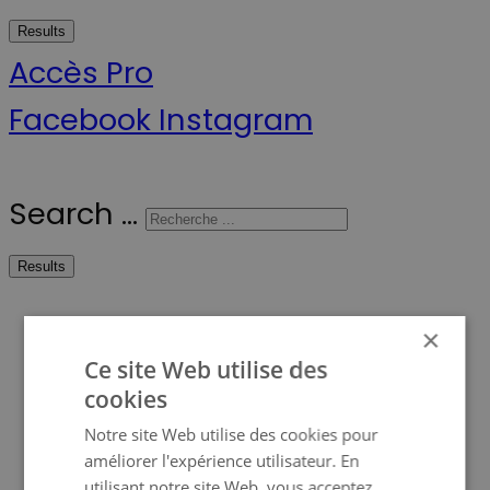
Results
Accès Pro
Facebook
Instagram
Search ...
Results
Scanline
×
Ce site Web utilise des
Qui sommes-nous ?
cookies
Devenez revendeur
Notre site Web utilise des cookies pour
améliorer l'expérience utilisateur. En
Ma Prime Renov’
utilisant notre site Web, vous acceptez