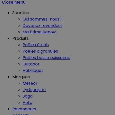
Close Menu
Scanline
Qui sommes-nous ?
Devenez revendeur
Ma Prime Renov’
Produits
Poêles à bois
Poêles à granulés
Poêles basse puissance
Outdoor
Habillages
Marques
Meteor
Jydepejsen
Saga
Heta
Revendeurs