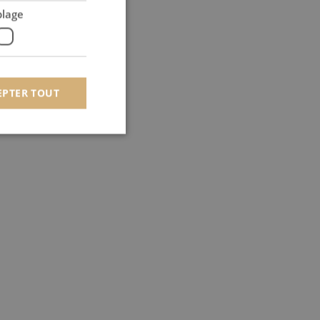
blage
EPTER TOUT
 des utilisateurs et
aires.
om pour mémoriser les
 de cookies. Il est
t.com fonctionne