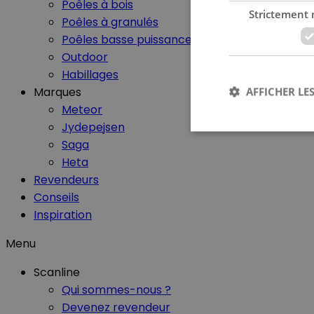
Poêles à bois
Strictement 
Poêles à granulés
Poêles basse puissance
Outdoor
Habillages
Marques
AFFICHER LES
Meteor
Jydepejsen
Saga
Heta
Revendeurs
Les cookies stricteme
Conseils
la gestion des compte
Inspiration
Nom
Menu
CookieScriptConse
Scanline
Qui sommes-nous ?
Devenez revendeur