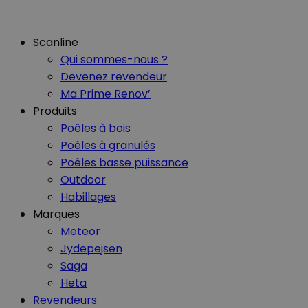
Scanline
Qui sommes-nous ?
Devenez revendeur
Ma Prime Renov’
Produits
Poêles à bois
Poêles à granulés
Poêles basse puissance
Outdoor
Habillages
Marques
Meteor
Jydepejsen
Saga
Heta
Revendeurs