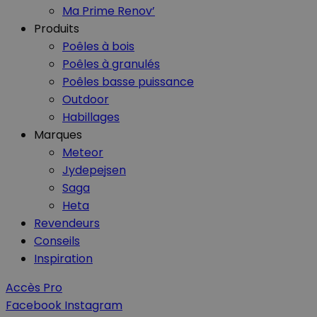
Ma Prime Renov’
Produits
Nom
Nom
Poêles à bois
Poêles à granulés
_ga_GLPHX22TNK
VISITOR_INFO1_LIV
Poêles basse puissance
_ga
Outdoor
__Secure-YNID
Habillages
Marques
Meteor
Jydepejsen
__Secure-
Saga
ROLLOUT_TOKEN
Heta
Revendeurs
Conseils
YSC
Inspiration
Accès Pro
Facebook
Instagram