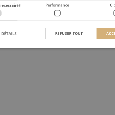
nécessaires
Performance
Ci
 DÉTAILS
REFUSER TOUT
ACC
Strictement nécessaires
Performance
Ciblage
nt nécessaires habilitent des fonctionnalités de base du site Web telles que la connexion
s. Le site Web ne peut pas être utilisé correctement sans les cookies strictement nécess
Provider /
Expiration
Description
Domaine
nt
4
Ce cookie est utilisé par le service Cookie-Script.c
CookieScript
semaines
préférences de consentement des visiteurs en matière
scan-line.fr
2 jours
nécessaire que la bannière de cookies Cookie-Scrip
correctement.