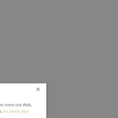
×
ant notre site Web,
s.
En savoir plus