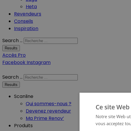
Heta
Revendeurs
Conseils
Inspiration
Search ...
Results
Accès Pro
Facebook
Instagram
Search ...
Results
Scanline
Qui sommes-nous ?
Ce site Web 
Devenez revendeur
Notre site Web uti
Ma Prime Renov’
vous acceptez tou
Produits