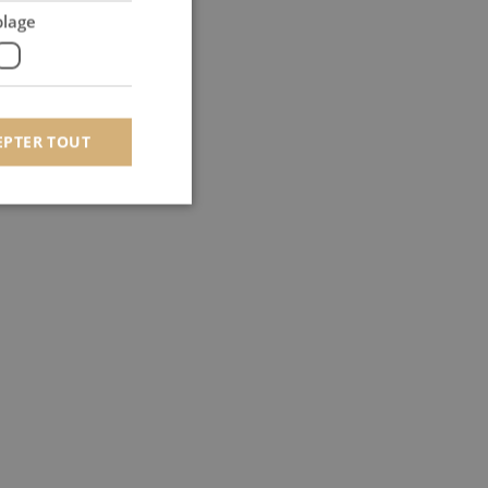
blage
EPTER TOUT
 des utilisateurs et
aires.
om pour mémoriser les
 de cookies. Il est
t.com fonctionne