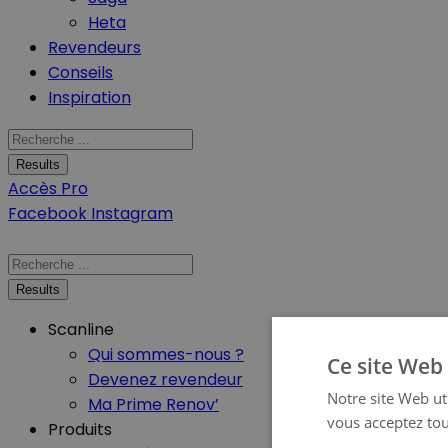
Heta
Revendeurs
Conseils
Inspiration
Search
...
Results
Accès Pro
Facebook
Instagram
Search
...
Results
Scanline
Qui sommes-nous ?
Ce site Web 
Devenez revendeur
Notre site Web uti
Ma Prime Renov’
vous acceptez tou
Produits