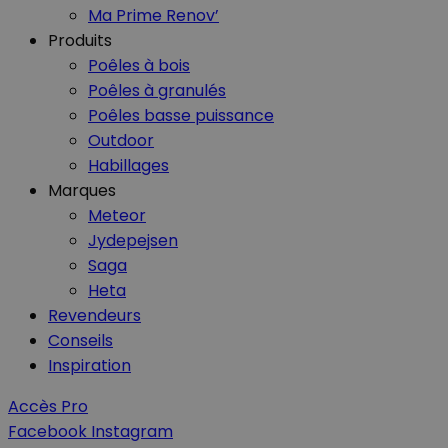
Ma Prime Renov’
Produits
Nom
Nom
Poêles à bois
Poêles à granulés
_ga_GLPHX22TNK
VISITOR_INFO1_LIV
Poêles basse puissance
_ga
Outdoor
__Secure-YNID
Habillages
Marques
Meteor
Jydepejsen
__Secure-
Saga
ROLLOUT_TOKEN
Heta
Revendeurs
Conseils
YSC
Inspiration
Accès Pro
Facebook
Instagram