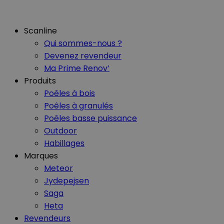
Scanline
Qui sommes-nous ?
Devenez revendeur
Ma Prime Renov’
Produits
Poêles à bois
Poêles à granulés
Poêles basse puissance
Outdoor
Habillages
Marques
Meteor
Jydepejsen
Saga
Heta
Revendeurs