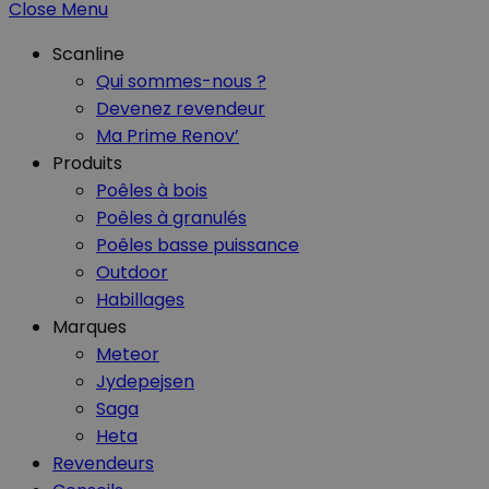
Close Menu
Scanline
Qui sommes-nous ?
Devenez revendeur
Ma Prime Renov’
Produits
Poêles à bois
Poêles à granulés
Poêles basse puissance
Outdoor
Habillages
Marques
Meteor
Jydepejsen
Saga
Heta
Revendeurs