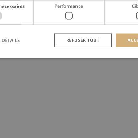
nécessaires
Performance
Ci
 DÉTAILS
REFUSER TOUT
ACC
Strictement nécessaires
Performance
Ciblage
nt nécessaires habilitent des fonctionnalités de base du site Web telles que la connexion
s. Le site Web ne peut pas être utilisé correctement sans les cookies strictement nécess
Provider /
Expiration
Description
Domaine
nt
4
Ce cookie est utilisé par le service Cookie-Script.c
CookieScript
semaines
préférences de consentement des visiteurs en matière
scan-line.fr
2 jours
nécessaire que la bannière de cookies Cookie-Scrip
correctement.