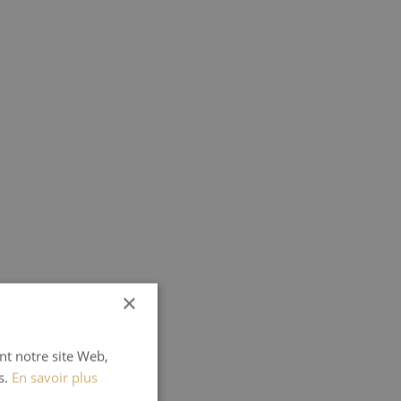
×
ant notre site Web,
s.
En savoir plus