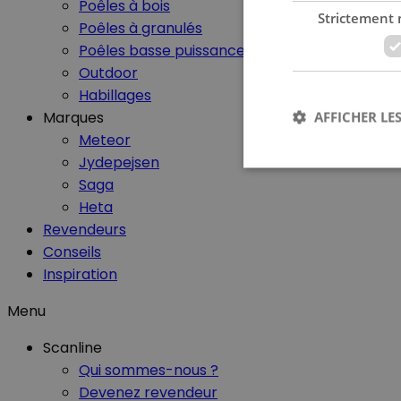
Poêles à bois
Strictement 
Poêles à granulés
Poêles basse puissance
Outdoor
Habillages
Marques
AFFICHER LES
Meteor
Jydepejsen
Saga
Heta
Revendeurs
Les cookies stricteme
Conseils
la gestion des compte
Inspiration
Nom
Menu
CookieScriptConse
Scanline
Qui sommes-nous ?
Devenez revendeur