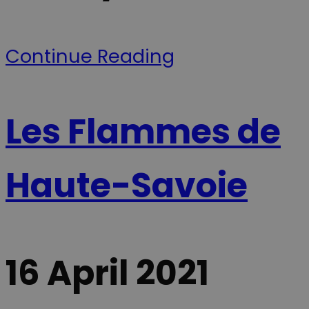
HTTPS-
forbindelse.
__Secure-
.youtube.com
5 mois 4
Denne cookie
ROLLOUT_TOKEN
semaines
bruges af
Continue Reading
YouTube og
Google til at
håndtere
eksperimenter
A/B-tests og
gradvis
udrulning af
Les Flammes de
nye funktione
("feature
rollouts").
Cookien sikrer
at en bruger f
Haute-Savoie
en stabil og
ensartet
oplevelse und
en testperiod
så brugerflad
eller
funktionerne 
videoafspille
ikke pludselig
16 April 2021
ændrer sig,
mens de
befinder sig p
siden.
YSC
Session
Ce cookie est
Google LLC