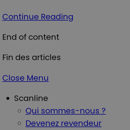
défini par
.youtube.com
YouTube pou
suivre les vue
Continue Reading
des vidéos
intégrées.
End of content
Fin des articles
Close Menu
Scanline
Qui sommes-nous ?
Devenez revendeur