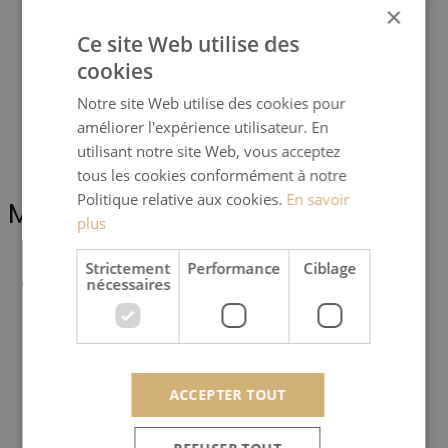
Heta
×
Ce site Web utilise des
Revendeurs
cookies
Conseils
Notre site Web utilise des cookies pour
améliorer l'expérience utilisateur. En
Inspiration
utilisant notre site Web, vous acceptez
tous les cookies conformément à notre
Politique relative aux cookies.
En savoir
Menu
plus
Strictement
Performance
Ciblage
Scanline
nécessaires
Qui sommes-nous ?
Devenez revendeur
ACCEPTER TOUT
Ma Prime Renov’