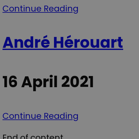
page d'un site
annoncering
Continue Reading
et utilisé pour
samt føre
calculer les
statistik over
données de
hjemmesiden
visiteur, de
brug. Præfiks
session et de
__Secure- sikre
campagne
at cookiens
pour les
data kun
André Hérouart
rapports
overføres via
d'analyse du
sikker og
site.
krypteret
HTTPS-
forbindelse.
__Secure-
.youtube.com
5 mois 4
Denne cookie
ROLLOUT_TOKEN
semaines
bruges af
YouTube og
16 April 2021
Google til at
håndtere
eksperimenter
A/B-tests og
gradvis
udrulning af
nye funktione
("feature
rollouts").
Continue Reading
Cookien sikrer
at en bruger f
en stabil og
ensartet
oplevelse und
End of content
en testperiod