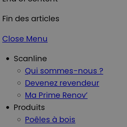
så brugerflad
eller
funktionerne 
videoafspille
Fin des articles
ikke pludselig
ændrer sig,
mens de
befinder sig p
siden.
Close Menu
YSC
Session
Ce cookie est
Google LLC
défini par
.youtube.com
YouTube pou
suivre les vue
Scanline
des vidéos
intégrées.
Qui sommes-nous ?
Devenez revendeur
Ma Prime Renov’
Produits
Poêles à bois