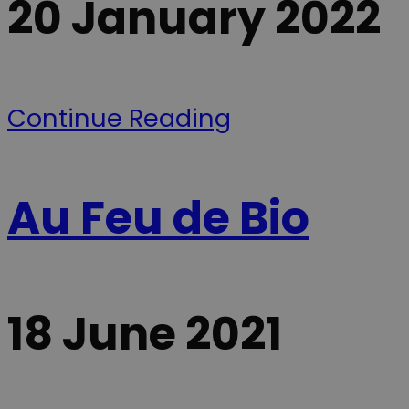
20 January 2022
session.
l'utilisateur
pour les vidé
_ga
1 an 1
Ce nom de
Google
Youtube
mois
cookie est
intégrées dan
LLC
associé à
les sites; il pe
.scan-
Google
également
line.fr
Universal
déterminer si 
Analytics -
visiteur du sit
Continue Reading
qui est une
utilise la
mise à jour
nouvelle ou
importante
l'ancienne
du service
version de
d'analyse le
l'interface
plus
Youtube.
couramment
Au Feu de Bio
utilisé de
__Secure-YNID
.youtube.com
5 mois 4
Denne cookie
Google. Ce
semaines
benyttes til at
cookie est
tildele den
utilisé pour
besøgende et
distinguer les
unikt,
utilisateurs
anonymiseret
uniques en
bruger-ID
attribuant un
(YNID). Formå
numéro
er at registrer
18 June 2021
généré
brugerens
aléatoirement
adfærd og
comme
præferencer p
identifiant
tværs af besø
client. Il est
for at kunne
inclus dans
levere målrett
chaque
indhold,
demande de
tilpasse