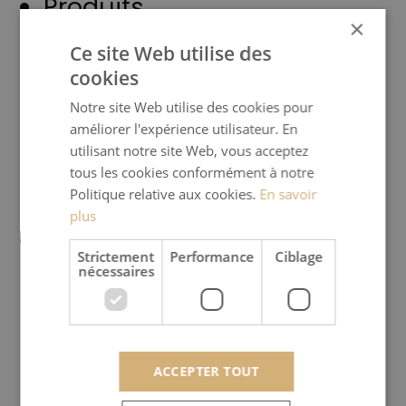
Produits
×
Poêles à bois
Ce site Web utilise des
cookies
Poêles à granulés
Notre site Web utilise des cookies pour
Poêles basse puissance
améliorer l'expérience utilisateur. En
utilisant notre site Web, vous acceptez
Outdoor
tous les cookies conformément à notre
Habillages
Politique relative aux cookies.
En savoir
plus
Marques
Strictement
Performance
Ciblage
nécessaires
Meteor
Jydepejsen
Saga
ACCEPTER TOUT
Heta