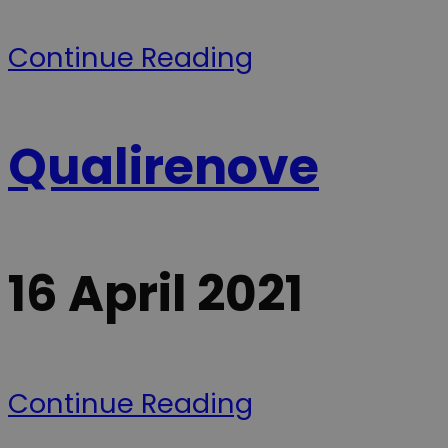
en testperiod
så brugerflad
eller
Continue Reading
funktionerne 
videoafspille
ikke pludselig
ændrer sig,
mens de
befinder sig p
siden.
Qualirenove
YSC
Session
Ce cookie est
Google LLC
défini par
.youtube.com
YouTube pou
suivre les vue
des vidéos
intégrées.
16 April 2021
Continue Reading