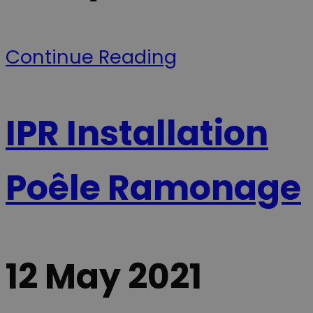
demande de
tilpasse
page d'un site
annoncering
et utilisé pour
samt føre
calculer les
statistik over
données de
hjemmesiden
Continue Reading
visiteur, de
brug. Præfiks
session et de
__Secure- sikre
campagne
at cookiens
pour les
data kun
rapports
overføres via
d'analyse du
sikker og
site.
krypteret
IPR Installation
HTTPS-
forbindelse.
__Secure-
.youtube.com
5 mois 4
Denne cookie
ROLLOUT_TOKEN
semaines
bruges af
Poêle Ramonage
YouTube og
Google til at
håndtere
eksperimenter
A/B-tests og
gradvis
udrulning af
nye funktione
("feature
12 May 2021
rollouts").
Cookien sikrer
at en bruger f
en stabil og
ensartet
oplevelse und