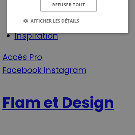
REFUSER TOUT
Revendeurs
Conseils
AFFICHER LES DÉTAILS
Inspiration
Strictement nécessaires
Performance
Accès Pro
Ciblage
Les cookies strictement nécessaires habilitent des
Facebook
Instagram
fonctionnalités de base du site Web telles que la
connexion des utilisateurs et la gestion des comptes.
Le site Web ne peut pas être utilisé correctement
sans les cookies strictement nécessaires.
Provider /
Flam et Design
Nom
Expiration
Description
Domaine
CookieScriptConsent
4
Ce cookie est
CookieScript
semaines
utilisé par le
scan-line.fr
2 jours
service
Cookie-
Script.com
pour
mémoriser le