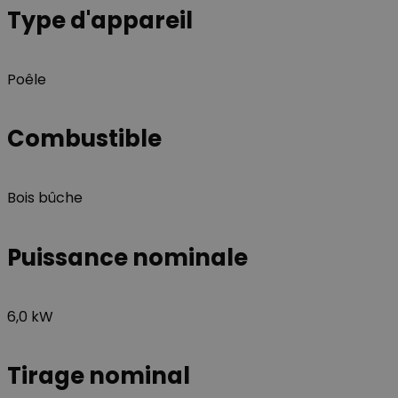
Type d'appareil
Nom
Nom
_ga_GLPHX22TNK
VISITOR_INFO1_LIV
Poêle
_ga
__Secure-YNID
Combustible
Bois bûche
__Secure-
ROLLOUT_TOKEN
Puissance nominale
YSC
6,0 kW
Tirage nominal