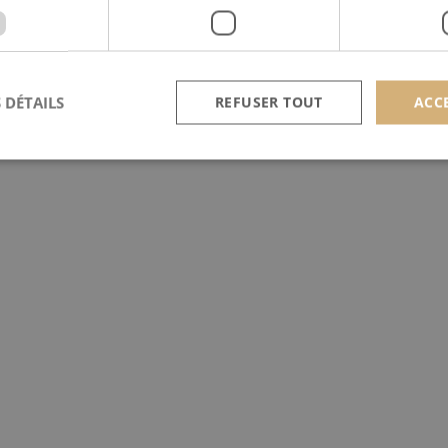
 DÉTAILS
REFUSER TOUT
ACC
Strictement nécessaires
Performance
Ciblage
nt nécessaires habilitent des fonctionnalités de base du site Web telles que la connexion
s. Le site Web ne peut pas être utilisé correctement sans les cookies strictement nécess
Provider /
Expiration
Description
Domaine
nt
4
Ce cookie est utilisé par le service Cookie-Script.c
CookieScript
semaines
préférences de consentement des visiteurs en matière
scan-line.fr
2 jours
nécessaire que la bannière de cookies Cookie-Scrip
correctement.
Provider