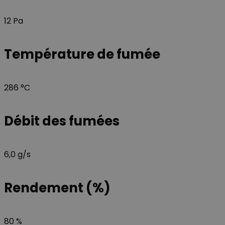
12 Pa
Température de fumée
286 °C
Débit des fumées
6,0 g/s
Rendement (%)
80 %