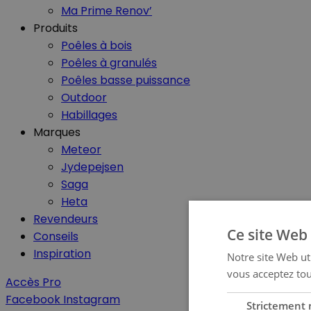
Ma Prime Renov’
Produits
Poêles à bois
Poêles à granulés
Poêles basse puissance
Outdoor
Habillages
Marques
Meteor
Jydepejsen
Saga
Heta
Revendeurs
Ce site Web 
Conseils
Inspiration
Notre site Web uti
vous acceptez tou
Accès Pro
Facebook
Instagram
Strictement 