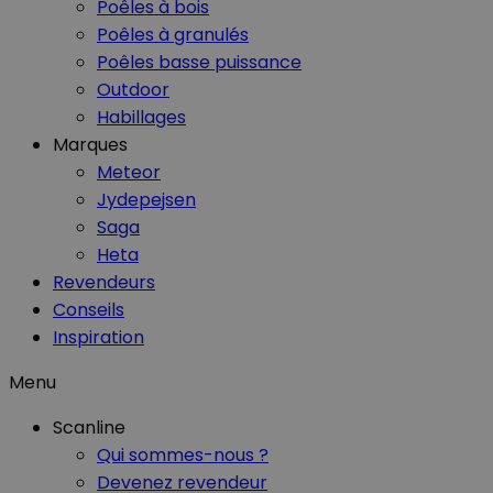
Poêles à bois
Poêles à granulés
Poêles basse puissance
Outdoor
Habillages
Marques
Meteor
Jydepejsen
Saga
Heta
Revendeurs
Conseils
Inspiration
Menu
Scanline
Qui sommes-nous ?
Devenez revendeur