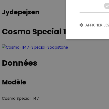
Jydepejsen
AFFICHER LES
Cosmo Special 1147
Les cookies stricteme
Données
la gestion des compte
Nom
Modèle
CookieScriptConse
Cosmo Special 1147