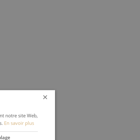
×
ant notre site Web,
s.
En savoir plus
blage