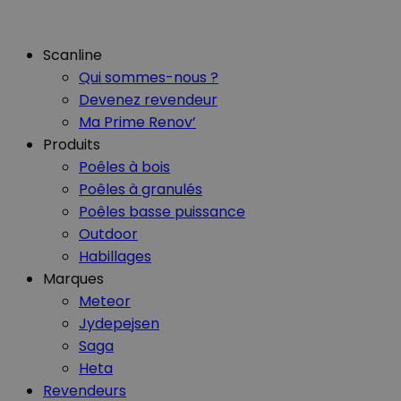
Scanline
Qui sommes-nous ?
Devenez revendeur
Ma Prime Renov’
Produits
Poêles à bois
Poêles à granulés
Poêles basse puissance
Outdoor
Habillages
Marques
Meteor
Jydepejsen
Saga
Heta
Revendeurs