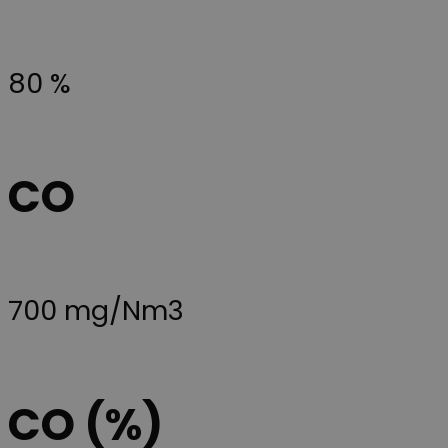
utilisé pour
besøgende et
distinguer les
unikt,
utilisateurs
anonymiseret
uniques en
bruger-ID
attribuant un
(YNID). Formå
80 %
numéro
er at registrer
généré
brugerens
aléatoirement
adfærd og
comme
præferencer p
identifiant
tværs af besø
client. Il est
for at kunne
inclus dans
levere målrett
chaque
indhold,
CO
demande de
tilpasse
page d'un site
annoncering
et utilisé pour
samt føre
calculer les
statistik over
données de
hjemmesiden
visiteur, de
brug. Præfiks
session et de
__Secure- sikre
campagne
at cookiens
pour les
data kun
700 mg/Nm3
rapports
overføres via
d'analyse du
sikker og
site.
krypteret
HTTPS-
forbindelse.
__Secure-
.youtube.com
5 mois 4
Denne cookie
CO (%)
ROLLOUT_TOKEN
semaines
bruges af
YouTube og
Google til at