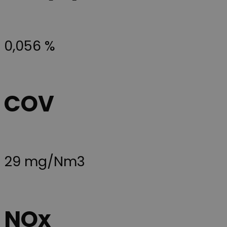
håndtere
eksperimenter
A/B-tests og
gradvis
udrulning af
nye funktione
0,056 %
("feature
rollouts").
Cookien sikrer
at en bruger f
en stabil og
ensartet
oplevelse und
COV
en testperiod
så brugerflad
eller
funktionerne 
videoafspille
ikke pludselig
ændrer sig,
mens de
befinder sig p
29 mg/Nm3
siden.
YSC
Session
Ce cookie est
Google LLC
défini par
.youtube.com
YouTube pou
suivre les vue
des vidéos
NOx
intégrées.