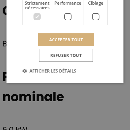
Strictement
Performance
Ciblage
Combustible
nécessaires
ACCEPTER TOUT
Bois Bûche
REFUSER TOUT
Puissance
AFFICHER LES DÉTAILS
nominale
Strictement nécessaires
Performance
Ciblage
Les cookies strictement nécessaires habilitent des
fonctionnalités de base du site Web telles que la
connexion des utilisateurs et la gestion des comptes.
6,0 kW
Le site Web ne peut pas être utilisé correctement