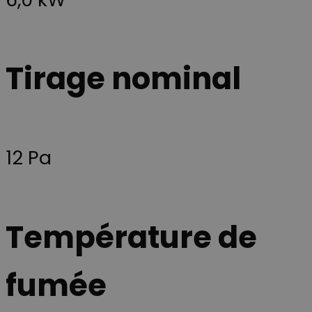
sans les cookies strictement nécessaires.
Provider /
Nom
Expiration
Description
Domaine
CookieScriptConsent
4
Ce cookie est
CookieScript
Tirage nominal
semaines
utilisé par le
scan-line.fr
2 jours
service
Cookie-
Script.com
pour
mémoriser le
préférences
de
consentemen
12 Pa
des visiteurs
en matière de
cookies. Il est
nécessaire
que la
bannière de
cookies
Température de
Cookie-
Script.com
fonctionne
correctement.
fumée