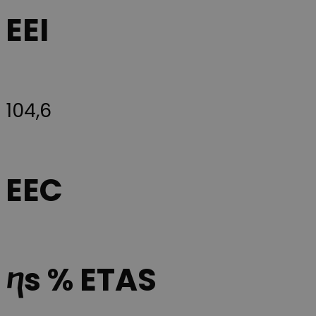
EEI
104,6
EEC
ⴄs % ETAS