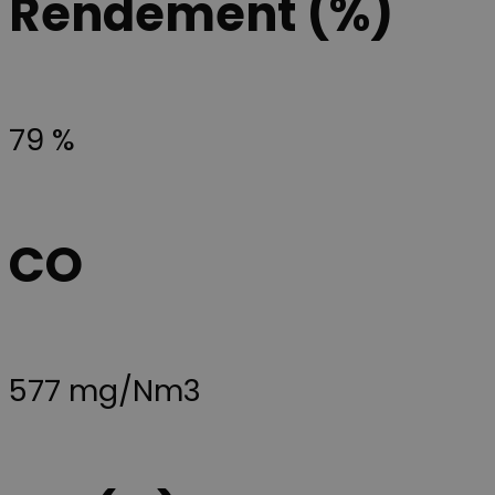
Rendement (%)
plus
Youtube.
couramment
utilisé de
__Secure-YNID
.youtube.com
5 mois 4
Denne cookie
Google. Ce
semaines
benyttes til at
cookie est
tildele den
utilisé pour
besøgende et
distinguer les
unikt,
utilisateurs
anonymiseret
79 %
uniques en
bruger-ID
attribuant un
(YNID). Formå
numéro
er at registrer
généré
brugerens
aléatoirement
adfærd og
comme
præferencer p
identifiant
tværs af besø
client. Il est
for at kunne
CO
inclus dans
levere målrett
chaque
indhold,
demande de
tilpasse
page d'un site
annoncering
et utilisé pour
samt føre
calculer les
statistik over
données de
hjemmesiden
visiteur, de
brug. Præfiks
session et de
__Secure- sikre
577 mg/Nm3
campagne
at cookiens
pour les
data kun
rapports
overføres via
d'analyse du
sikker og
site.
krypteret
HTTPS-
forbindelse.