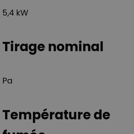
Les cookies strictement nécessaires habilitent des
fonctionnalités de base du site Web telles que la
5,4 kW
connexion des utilisateurs et la gestion des comptes.
Le site Web ne peut pas être utilisé correctement
sans les cookies strictement nécessaires.
Provider /
Nom
Expiration
Description
Domaine
Tirage nominal
CookieScriptConsent
4
Ce cookie est
CookieScript
semaines
utilisé par le
scan-line.fr
2 jours
service
Cookie-
Script.com
pour
mémoriser le
préférences
Pa
de
consentemen
des visiteurs
en matière de
cookies. Il est
nécessaire
que la
Température de
bannière de
cookies
Cookie-
Script.com
fonctionne
correctement.