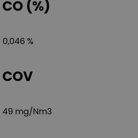
CO (%)
__Secure-
.youtube.com
5 mois 4
Denne cookie
ROLLOUT_TOKEN
semaines
bruges af
YouTube og
Google til at
håndtere
eksperimenter
A/B-tests og
gradvis
0,046 %
udrulning af
nye funktione
("feature
rollouts").
Cookien sikrer
at en bruger f
en stabil og
COV
ensartet
oplevelse und
en testperiod
så brugerflad
eller
funktionerne 
videoafspille
ikke pludselig
ændrer sig,
49 mg/Nm3
mens de
befinder sig p
siden.
YSC
Session
Ce cookie est
Google LLC
défini par
.youtube.com
YouTube pou