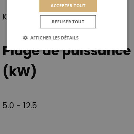
ACCEPTER TOUT
Kratki
REFUSER TOUT
AFFICHER LES DÉTAILS
Plage de puissance
Strictement nécessaires
Performance
(kW)
Ciblage
Les cookies strictement nécessaires habilitent des
fonctionnalités de base du site Web telles que la
connexion des utilisateurs et la gestion des comptes.
Le site Web ne peut pas être utilisé correctement
sans les cookies strictement nécessaires.
5.0 - 12.5
Provider /
Nom
Expiration
Description
Domaine
CookieScriptConsent
4
Ce cookie est
CookieScript
semaines
utilisé par le
scan-line.fr
2 jours
service