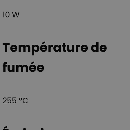
Google
semaines
défini par
.youtube.com
Analytics
Youtube pour
pour
garder une
10 W
conserver
trace des
l'état de la
préférences d
session.
l'utilisateur
pour les vidé
_ga
1 an 1
Ce nom de
Google
Youtube
mois
cookie est
intégrées dan
LLC
associé à
les sites; il pe
.scan-
Température de
Google
également
line.fr
Universal
déterminer si 
Analytics -
visiteur du sit
qui est une
utilise la
mise à jour
nouvelle ou
fumée
importante
l'ancienne
du service
version de
d'analyse le
l'interface
plus
Youtube.
couramment
utilisé de
__Secure-YNID
.youtube.com
5 mois 4
Denne cookie
Google. Ce
semaines
benyttes til at
cookie est
tildele den
utilisé pour
besøgende et
255 °C
distinguer les
unikt,
utilisateurs
anonymiseret
uniques en
bruger-ID
attribuant un
(YNID). Formå
numéro
er at registrer
généré
brugerens
aléatoirement
adfærd og
comme
præferencer p