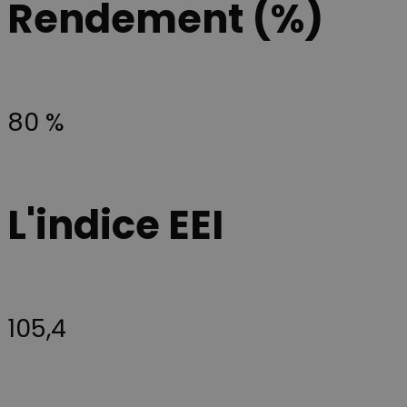
Rendement (%)
at en bruger f
en stabil og
ensartet
oplevelse und
en testperiod
så brugerflad
eller
funktionerne 
80 %
videoafspille
ikke pludselig
ændrer sig,
mens de
befinder sig p
siden.
YSC
Session
Ce cookie est
Google LLC
L'indice EEI
défini par
.youtube.com
YouTube pou
suivre les vue
des vidéos
intégrées.
105,4