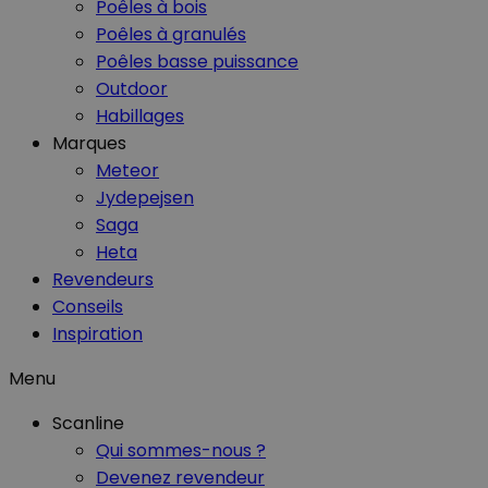
Poêles à bois
Poêles à granulés
Poêles basse puissance
Outdoor
Habillages
Marques
Meteor
Jydepejsen
Saga
Heta
Revendeurs
Conseils
Inspiration
Menu
Scanline
Qui sommes-nous ?
Devenez revendeur