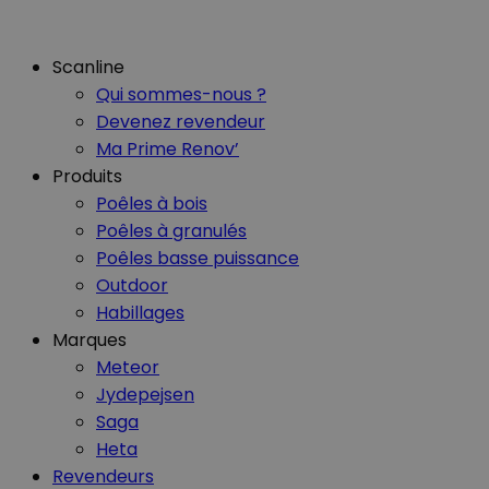
Scanline
Qui sommes-nous ?
Devenez revendeur
Ma Prime Renov’
Produits
Poêles à bois
Poêles à granulés
Poêles basse puissance
Outdoor
Habillages
Marques
Meteor
Jydepejsen
Saga
Heta
Revendeurs