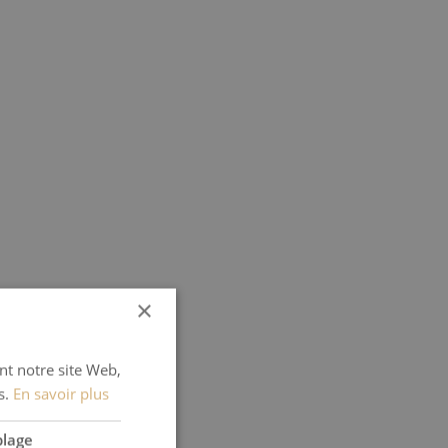
×
ant notre site Web,
s.
En savoir plus
blage