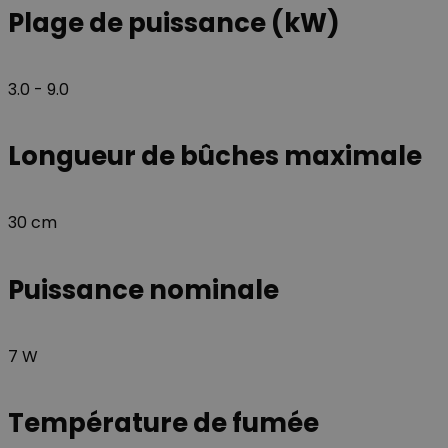
Plage de puissance (kW)
Nom
Nom
_ga_GLPHX22TNK
VISITOR_INFO1_LIV
3.0 - 9.0
_ga
__Secure-YNID
Longueur de bûches maximale
30 cm
__Secure-
ROLLOUT_TOKEN
Puissance nominale
YSC
7 W
Température de fumée