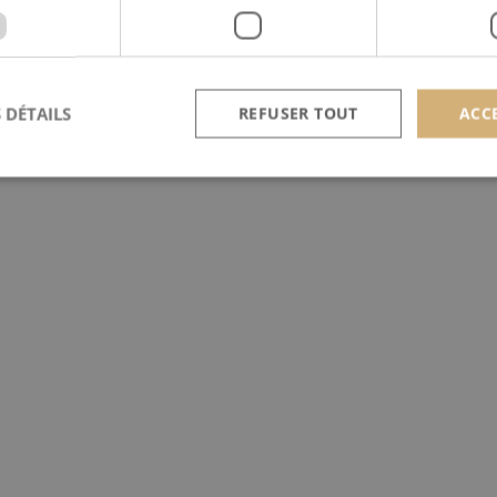
 DÉTAILS
REFUSER TOUT
ACC
Strictement nécessaires
Performance
Ciblage
nt nécessaires habilitent des fonctionnalités de base du site Web telles que la connexion
s. Le site Web ne peut pas être utilisé correctement sans les cookies strictement nécess
Provider /
Expiration
Description
Domaine
nt
4
Ce cookie est utilisé par le service Cookie-Script.c
CookieScript
semaines
préférences de consentement des visiteurs en matière
scan-line.fr
2 jours
nécessaire que la bannière de cookies Cookie-Scrip
correctement.
Provider