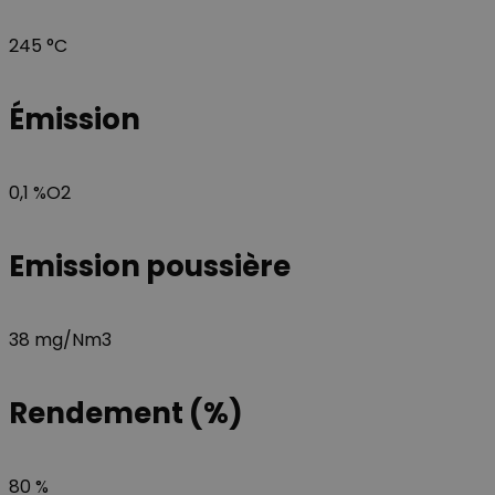
245 °C
Émission
0,1 %O2
Emission poussière
38 mg/Nm3
Rendement (%)
80 %