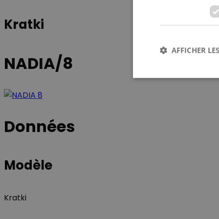
Kratki
AFFICHER LES
NADIA/8
Les cookies stricteme
Données
la gestion des compte
Nom
Modèle
CookieScriptConse
Kratki