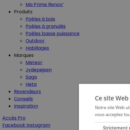
Ma Prime Renov’
Produits
Poêles à bois
Poêles à granulés
Poêles basse puissance
Outdoor
Habillages
Marques
Meteor
Jydepejsen
Saga
Heta
Revendeurs
Ce site Web 
Conseils
Inspiration
Notre site Web uti
vous acceptez tou
Accès Pro
Facebook
Instagram
Strictement 