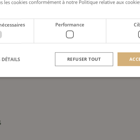
s les cookies conformément à notre Politique relative aux cookie
nécessaires
Performance
Ci
 DÉTAILS
REFUSER TOUT
ACC
Strictement nécessaires
Performance
Ciblage
nt nécessaires habilitent des fonctionnalités de base du site Web telles que la connexion
s. Le site Web ne peut pas être utilisé correctement sans les cookies strictement nécess
PROVIDER /
s
EXPIRATION
DESCRIPTION
DOMAINE
nt
4 semaines
Ce cookie est utilisé par le service Cookie-Scrip
CookieScript
2 jours
mémoriser les préférences de consentement des 
scan-line.fr
de cookies. Il est nécessaire que la bannière de 