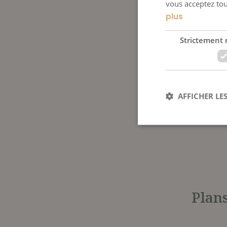
vous acceptez tou
plus
Strictement 
AFFICHER LES
Les cookies stricteme
la gestion des compte
Plan
NOM
CookieScriptConse