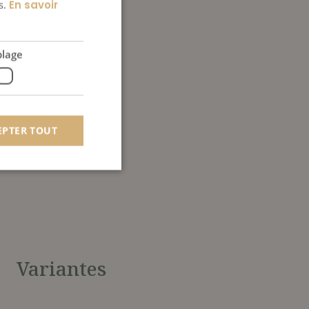
s.
En savoir
blage
EPTER TOUT
 des utilisateurs et
aires.
Variantes
t.com pour
visiteurs en matière
cookies Cookie-