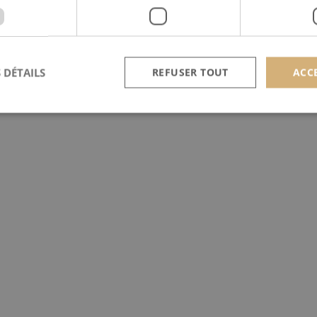
 DÉTAILS
REFUSER TOUT
ACC
Strictement nécessaires
Performance
Ciblage
nt nécessaires habilitent des fonctionnalités de base du site Web telles que la connexion
s. Le site Web ne peut pas être utilisé correctement sans les cookies strictement nécess
Provider /
Expiration
Description
Domaine
nt
4
Ce cookie est utilisé par le service Cookie-Script.c
CookieScript
semaines
préférences de consentement des visiteurs en matière
scan-line.fr
2 jours
nécessaire que la bannière de cookies Cookie-Scrip
correctement.
Provider