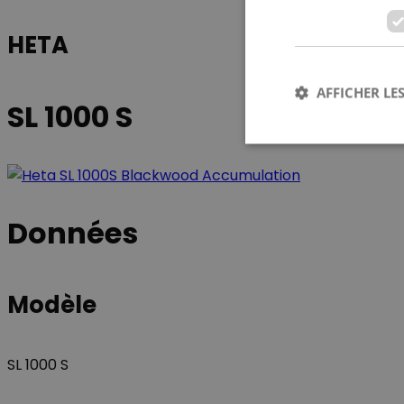
HETA
AFFICHER LES
SL 1000 S
Les cookies stricteme
Données
la gestion des compte
Nom
Modèle
CookieScriptConse
SL 1000 S