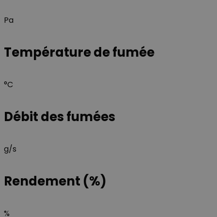
Pa
Température de fumée
°C
Débit des fumées
g/s
Rendement (%)
%