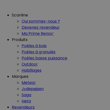
Scanline
Qui sommes-nous ?
Devenez revendeur
Ma Prime Renov’
Produits
Poêles à bois
Poêles à granulés
Poêles basse puissance
Outdoor
Habillages
Marques
Meteor
Jydepejsen
Saga
Heta
Revendeurs