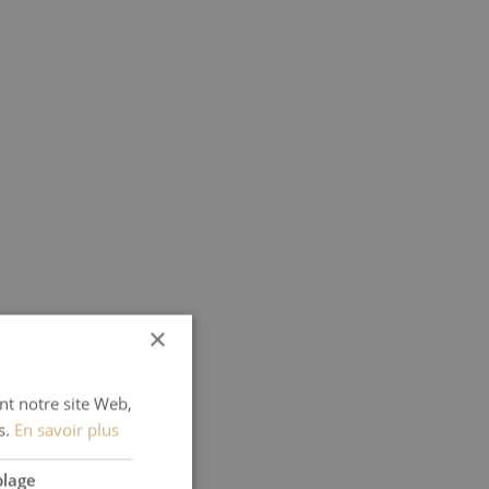
×
ant notre site Web,
s.
En savoir plus
blage