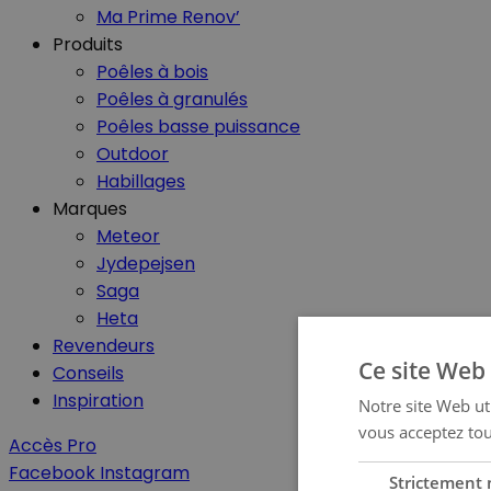
Ma Prime Renov’
Produits
Poêles à bois
Poêles à granulés
Poêles basse puissance
Outdoor
Habillages
Marques
Meteor
Jydepejsen
Saga
Heta
Revendeurs
Ce site Web 
Conseils
Inspiration
Notre site Web uti
vous acceptez tou
Accès Pro
Facebook
Instagram
Strictement 