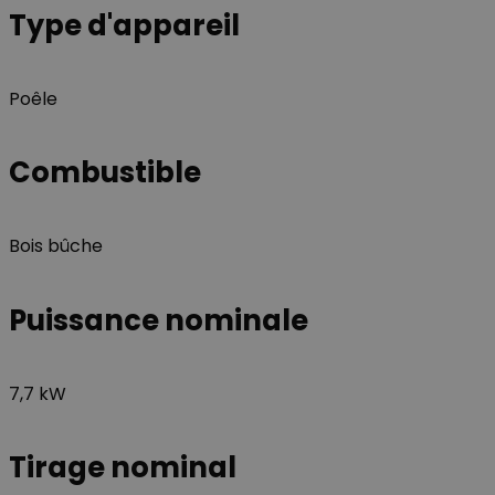
Type d'appareil
Nom
Nom
_ga_GLPHX22TNK
VISITOR_INFO1_LIV
Poêle
_ga
__Secure-YNID
Combustible
Bois bûche
__Secure-
ROLLOUT_TOKEN
Puissance nominale
YSC
7,7 kW
Tirage nominal