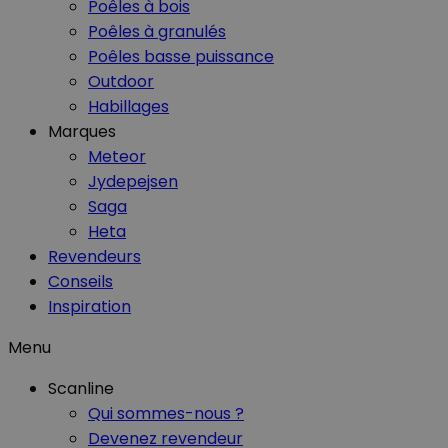
Poêles à bois
Poêles à granulés
Poêles basse puissance
Outdoor
Habillages
Marques
Meteor
Jydepejsen
Saga
Heta
Revendeurs
Conseils
Inspiration
Menu
Scanline
Qui sommes-nous ?
Devenez revendeur