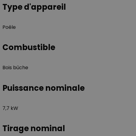
Type d'appareil
Nom
Nom
_ga_GLPHX22TNK
VISITOR_INFO1_LIV
Poêle
_ga
__Secure-YNID
Combustible
Bois bûche
__Secure-
ROLLOUT_TOKEN
Puissance nominale
YSC
7,7 kW
Tirage nominal