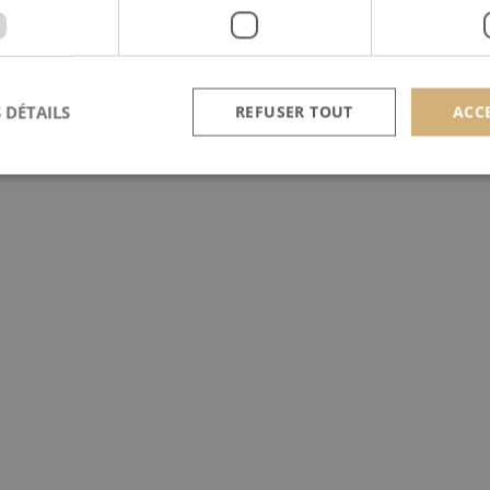
 DÉTAILS
REFUSER TOUT
ACC
Strictement nécessaires
Performance
Ciblage
nt nécessaires habilitent des fonctionnalités de base du site Web telles que la connexion
s. Le site Web ne peut pas être utilisé correctement sans les cookies strictement nécess
Provider /
Expiration
Description
Domaine
nt
4
Ce cookie est utilisé par le service Cookie-Script.c
CookieScript
semaines
préférences de consentement des visiteurs en matière
scan-line.fr
2 jours
nécessaire que la bannière de cookies Cookie-Scrip
correctement.
Provider