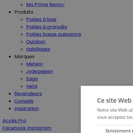
Ma Prime Renov’
Produits
Poêles à bois
Poêles à granulés
Poêles basse puissance
Outdoor
Habillages
Marques
Meteor
Jydepejsen
Saga
Heta
Revendeurs
Ce site Web 
Conseils
Inspiration
Notre site Web uti
vous acceptez tou
Accès Pro
Facebook
Instagram
Strictement 