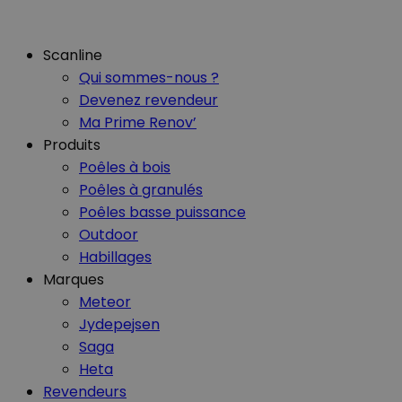
Scanline
Qui sommes-nous ?
Devenez revendeur
Ma Prime Renov’
Produits
Poêles à bois
Poêles à granulés
Poêles basse puissance
Outdoor
Habillages
Marques
Meteor
Jydepejsen
Saga
Heta
Revendeurs