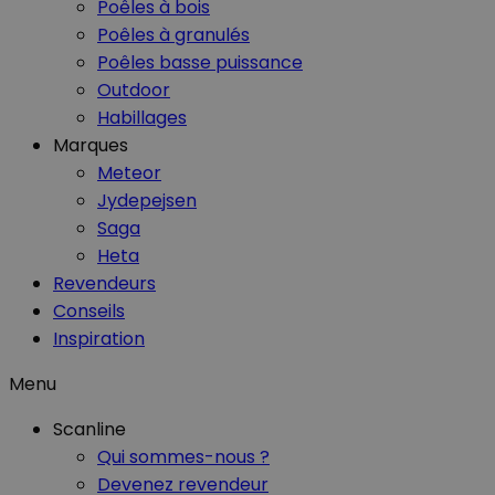
Poêles à bois
Poêles à granulés
Poêles basse puissance
Outdoor
Habillages
Marques
Meteor
Jydepejsen
Saga
Heta
Revendeurs
Conseils
Inspiration
Menu
Scanline
Qui sommes-nous ?
Devenez revendeur