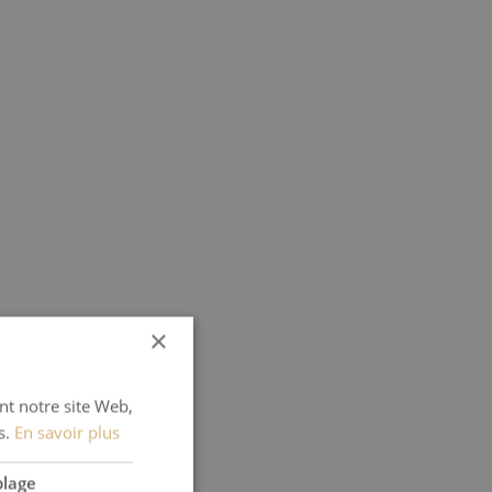
×
ant notre site Web,
s.
En savoir plus
blage