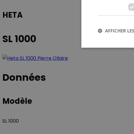
HETA
AFFICHER LES
SL 1000
Les cookies stricteme
Données
la gestion des compte
Nom
Modèle
CookieScriptConse
SL 1000