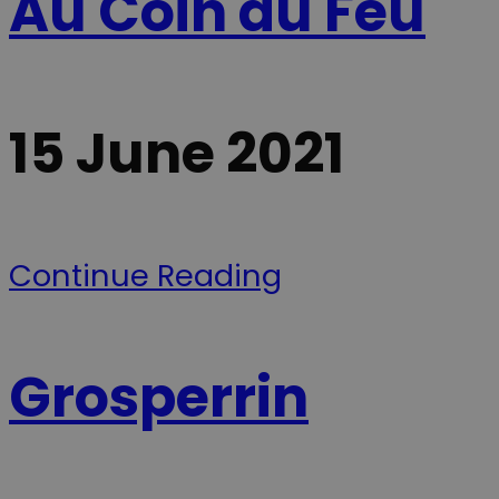
Au Coin du Feu
_ga
1 an 1
Ce nom de
Google
Youtube
mois
cookie est
intégrées dan
LLC
associé à
les sites; il pe
.scan-
Google
également
line.fr
Universal
déterminer si 
Analytics -
visiteur du sit
qui est une
utilise la
mise à jour
nouvelle ou
15 June 2021
importante
l'ancienne
du service
version de
d'analyse le
l'interface
plus
Youtube.
couramment
utilisé de
__Secure-YNID
.youtube.com
5 mois 4
Denne cookie
Google. Ce
semaines
benyttes til at
cookie est
tildele den
utilisé pour
besøgende et
Continue Reading
distinguer les
unikt,
utilisateurs
anonymiseret
uniques en
bruger-ID
attribuant un
(YNID). Formå
numéro
er at registrer
généré
brugerens
aléatoirement
adfærd og
Grosperrin
comme
præferencer p
identifiant
tværs af besø
client. Il est
for at kunne
inclus dans
levere målrett
chaque
indhold,
demande de
tilpasse
page d'un site
annoncering
et utilisé pour
samt føre