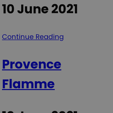
calculer les
statistik over
10 June 2021
données de
hjemmesiden
visiteur, de
brug. Præfiks
session et de
__Secure- sikre
campagne
at cookiens
pour les
data kun
rapports
overføres via
d'analyse du
sikker og
site.
krypteret
HTTPS-
Continue Reading
forbindelse.
__Secure-
.youtube.com
5 mois 4
Denne cookie
ROLLOUT_TOKEN
semaines
bruges af
YouTube og
Google til at
Provence
håndtere
eksperimenter
A/B-tests og
gradvis
udrulning af
nye funktione
Flamme
("feature
rollouts").
Cookien sikrer
at en bruger f
en stabil og
ensartet
oplevelse und
en testperiod
så brugerflad
eller